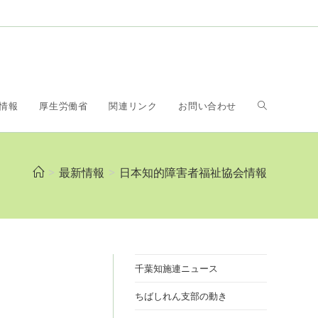
ウ
情報
厚生労働省
関連リンク
お問い合わせ
ェ
>
最新情報
>
日本知的障害者福祉協会情報
ブ
サ
千葉知施連ニュース
ちばしれん支部の動き
イ