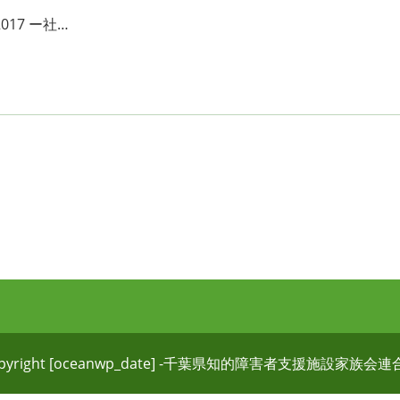
17 ー社…
pyright [oceanwp_date] -千葉県知的障害者支援施設家族会