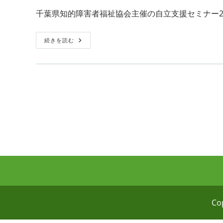
公
カ
千葉県知的障害者福祉協会主催の自立支援セミナー20
開
テ
日:
ゴ
リ
第
続きを読む
13
ー:
回
自
立
支
援
セ
ミ
ナ
ー
2017
が
開
催
さ
れ
ま
す。
Co