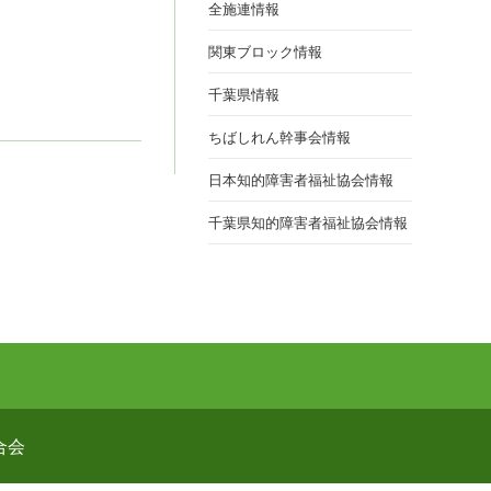
全施連情報
関東ブロック情報
ト
千葉県情報
ちばしれん幹事会情報
の
日本知的障害者福祉協会情報
千葉県知的障害者福祉協会情報
検
索
を
連合会
ト