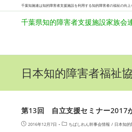
コ
千葉知施連は知的障害者支援施設を利用する知的障害者の福祉の向上
ン
千葉県知的障害者支援施設家族会
テ
ン
ツ
へ
ス
キ
日本知的障害者福祉
ッ
プ
第13回 自立支援セミナー201
投
投
2016年12月7日
ちばしれん幹事会情報
/
日本知的
稿
稿