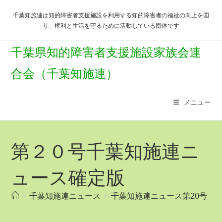
コ
千葉知施連は知的障害者支援施設を利用する知的障害者の福祉の向上を図
ン
り、権利と生活を守るために活動している団体です
テ
ン
千葉県知的障害者支援施設家族会連
ツ
合会（千葉知施連）
へ
ス
メニュー
キ
ッ
プ
第２０号千葉知施連ニ
ュース確定版
>
千葉知施連ニュース
>
千葉知施連ニュース第20号
>