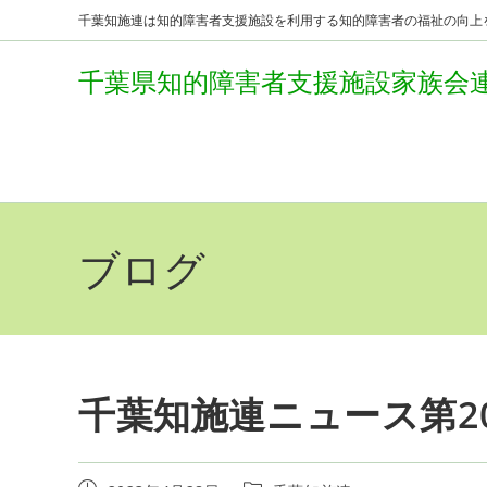
コ
千葉知施連は知的障害者支援施設を利用する知的障害者の福祉の向上
ン
千葉県知的障害者支援施設家族会
テ
ン
ツ
へ
ス
キ
ブログ
ッ
プ
千葉知施連ニュース第2