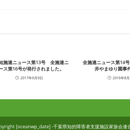
知施連ニュース第13号 全施連ニ
全施連ニュース第14
ース第16号が発行されました。
井やまゆり園事
2017年9月9日
2016年8月
pyright [oceanwp_date] -千葉県知的障害者支援施設家族会